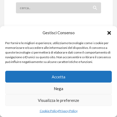
Gestisci Consenso
Per fornire le migliori esperienze, utilizziamo tecnologie come i cookie per
memorizzare e/o accedere alle informazioni del dispositivo. Il consenso a
queste tecnologie ci permetterà di elaborare dati come il comportamento di
navigazione o ID unici su questo sito. Non acconsentire o ritirare il consenso
può influire negativamente su alcune caratteristiche e funzioni.
Accetta
DR. DARIO LEONARDO DINOI
Nega
FARMACISTA
Esperto di Omeopatia e Omotossicologia
Visualizza le preferenze
Cookie Policy
Privacy Policy
TAG