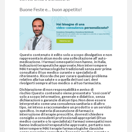
Buone Feste e… buon appetito!
Questo contenuto è edito solo a scopo divulgativo e non
rappresenta in alcun modo una sollecitazione all’ auto-
medicazione. I farmaci omeopatici non hanno, in Italia,
indicazioni terapeutiche approvate.Non interrompere
MAI terapie farmacologiche tradizionali senza aver prima
consultato il tuo medico curante o specialista di
riferimento. Ricorda che per curare qualsiasi problema
relativo alla tua salute o a quella dei tuoi cari, devi
rivolgerti sempre al tuo medico o al tuo farmacista.
Dichiarazione di non responsabilità e avviso di
rischio:Questo contenuto viene presentato “così com’è”
solo a scopo informativo, generale e didattico, senza
dichiarazioni o garanzie di alcun tipo.Non deve essere
interpretato come una consulenza sanitaria o di altro
tipo, né inteso a raccomandare un prodotto o un servizio
specifico. In materia di assunzione di farmaci o
interruzione di terapie prescritte, dovresti chiedere
consiglio a consulenti professionali appropriati (il tuo
medico curante o lo specialista).I farmaci omeopatici non
hanno indicazioni terapeutiche approvate, pertanto non
interrompere MAI terapie farmacologiche classiche
senza aver prima consultato il proprio medico curante o