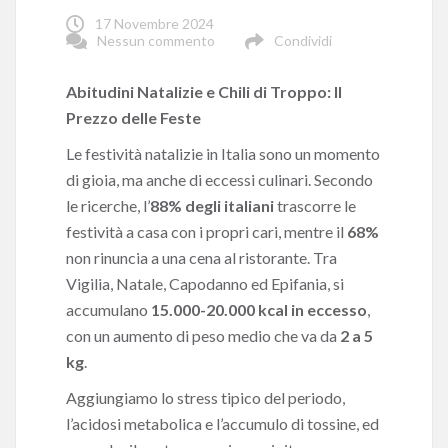
17 Novembre 2024
Nessun commento
Condividi
Abitudini Natalizie e Chili di Troppo: Il
Prezzo delle Feste
Le festività natalizie in Italia sono un momento
di gioia, ma anche di eccessi culinari. Secondo
le ricerche, l’
88% degli italiani
trascorre le
festività a casa con i propri cari, mentre il
68%
non rinuncia a una cena al ristorante. Tra
Vigilia, Natale, Capodanno ed Epifania, si
accumulano
15.000-20.000 kcal in eccesso
,
con un aumento di peso medio che va da
2 a 5
kg
.
Aggiungiamo lo stress tipico del periodo,
l’acidosi metabolica e l’accumulo di tossine, ed