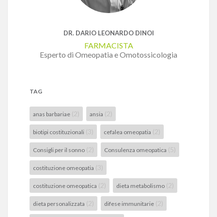
DR. DARIO LEONARDO DINOI
FARMACISTA
Esperto di Omeopatia e Omotossicologia
TAG
(2)
(2)
anas barbariae
ansia
(3)
(2)
biotipi costituzionali
cefalea omeopatia
(2)
(5)
Consigli per il sonno
Consulenza omeopatica
(3)
costituzione omeopatia
(2)
(2)
costituzione omeopatica
dieta metabolismo
(2)
(2)
dieta personalizzata
difese immunitarie