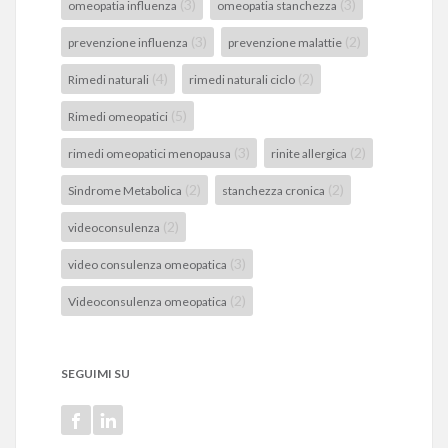
(3)
(3)
omeopatia influenza
omeopatia stanchezza
(3)
(2)
prevenzione influenza
prevenzione malattie
(4)
(2)
Rimedi naturali
rimedi naturali ciclo
(5)
Rimedi omeopatici
(3)
(2)
rimedi omeopatici menopausa
rinite allergica
(2)
(2)
Sindrome Metabolica
stanchezza cronica
(2)
videoconsulenza
(3)
video consulenza omeopatica
(2)
Videoconsulenza omeopatica
SEGUIMI SU