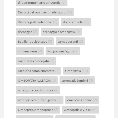
(2)
difese immunitarie omeopatia
(2)
Disturbi del sonno e rimedi naturali
(2)
(2)
Disturbi gastrointestinali
dolori articolari
(2)
(2)
drenaggio
drenaggio e omeopatia
(3)
(2)
Equilibrio acido-base
gambe pesanti
(2)
(2)
influenzinum
lycopodium fegato
(2)
mal di testa omeopatia
(2)
(14)
Medicina complementare
Omeopatia
(2)
(3)
OMEOPATIA ALLERGIA
omeopatia bambini
(4)
omeopatia costituzionale
(2)
(2)
omeopatia disturbi digestivi
omeopatia donne
(2)
(2)
Omeopatia e menopausa
Omeopatia e VLCKD