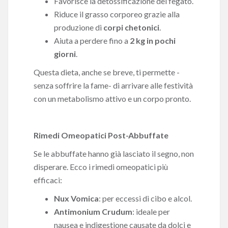
Favorisce la detossificazione del fegato.
Riduce il grasso corporeo grazie alla
produzione di
corpi chetonici
.
Aiuta a perdere fino a
2 kg in pochi
giorni
.
Questa dieta, anche se breve, ti permette -
senza soffrire la fame- di arrivare alle festività
con un metabolismo attivo e un corpo pronto.
Rimedi Omeopatici Post-Abbuffate
Se le abbuffate hanno già lasciato il segno, non
disperare. Ecco i rimedi omeopatici più
efficaci:
Nux Vomica
: per eccessi di cibo e alcol.
Antimonium Crudum
: ideale per
nausea e indigestione causate da dolci e