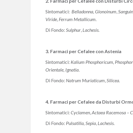
2. Farmaci per Cefalee con Disturbi Circ
Sintomatici:
Belladonna
, Glonoinum
,
Sanguin
Viride
,
Ferrum Metallicum
.
Di Fondo:
Sulphur
,
Lachesis
.
3. Farmaci per Cefalee con Astenia
Sintomatici:
Kalium Phosphoricum
,
Phospho
Orientale
,
Ignatia
.
Di Fondo:
Natrum Muriaticum
,
Silicea.
4. Farmaci per Cefalee da Disturbi Orm
Sintomatici:
Cyclamen
,
Actaea Racemosa
– C
Di Fondo:
Pulsatilla,
Sepia
,
Lachesis
.