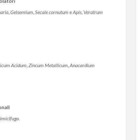
olatori
aria
,
Gelsemium
,
Secale cornutum
e
Apis
,
Veratrum
ricum Acidum
,
Zincum Metallicum
,
Anacardium
onali
imicifuga
.