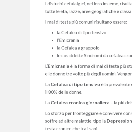
I disturbi cefalalgici, nel loro insieme, ris
tutte le età, razze, aree geografiche e clas
I mal di testa più comuni risultano essere:
la Cefalea di tipo tensivo
l’Emicrania
la Cefalea a grappolo
le cosiddette Sindromi da cefalea cron
L’
Emicrania
è la forma di mal di testa più s
e le donne tre volte più degli uomini. Vengo
La
Cefalea di tipo tensivo
è la prevalente e
il 80% delle donne.
La
Cefalea cronica giornaliera
– la più de
Lo sforzo per fronteggiare e convivere con u
soffre ad altre malattie, tipo la
Depressio
testa cronico che tra i sani.