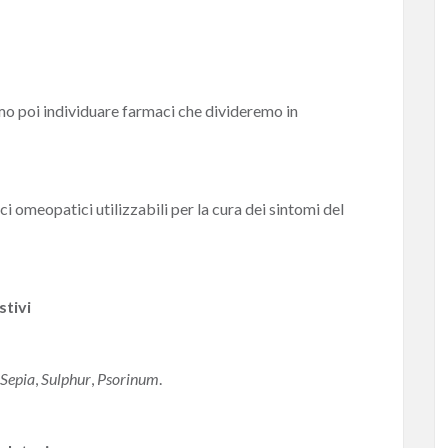
mo poi individuare farmaci che divideremo in
i omeopatici utilizzabili per la cura dei sintomi del
stivi
Sepia
,
Sulphur
,
Psorinum
.