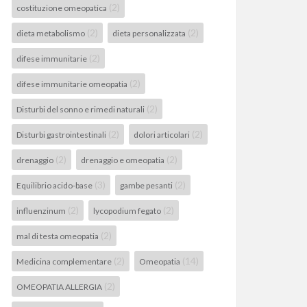
(2)
costituzione omeopatica
(2)
(2)
dieta metabolismo
dieta personalizzata
(2)
difese immunitarie
(2)
difese immunitarie omeopatia
(2)
Disturbi del sonno e rimedi naturali
(2)
(2)
Disturbi gastrointestinali
dolori articolari
(2)
(2)
drenaggio
drenaggio e omeopatia
(3)
(2)
Equilibrio acido-base
gambe pesanti
(2)
(2)
influenzinum
lycopodium fegato
(2)
mal di testa omeopatia
(2)
(14)
Medicina complementare
Omeopatia
(2)
OMEOPATIA ALLERGIA