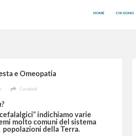
HOME
CHI SONO
testa e Omeopatia
o
Condividi
a?
cefalalgici” indichiamo varie
blemi molto comuni del sistema
e popolazioni della Terra.