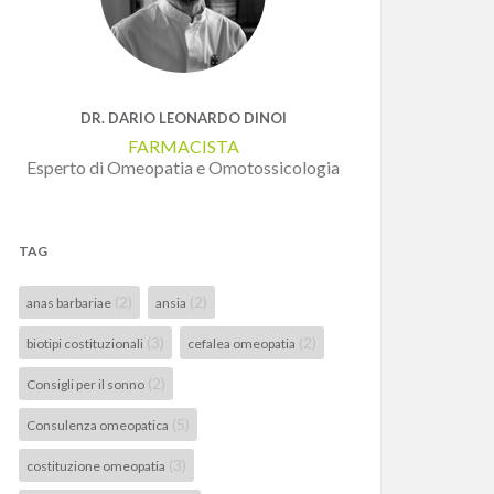
DR. DARIO LEONARDO DINOI
FARMACISTA
Esperto di Omeopatia e Omotossicologia
TAG
(2)
(2)
anas barbariae
ansia
(3)
(2)
biotipi costituzionali
cefalea omeopatia
(2)
Consigli per il sonno
(5)
Consulenza omeopatica
(3)
costituzione omeopatia