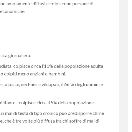
ultano ampiamente diffusi e colpiscono persone di
si economiche.
ica giornaliera.
tudiata, colpisce circa l’11% della popolazione adulta
no colpiti meno anziani e bambini.
 colpisce, nei Paesi sviluppati, il 66 % degli uomini e
bilitante-
colpisce circa il 5% della popolazione.
n mal di testa di tipo cronico può predisporre chi ne
ne
, che è tre volte più diffusa tra chi soffre di mal di