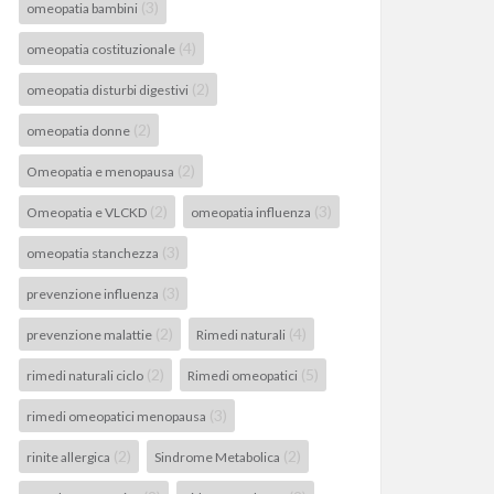
(3)
omeopatia bambini
(4)
omeopatia costituzionale
(2)
omeopatia disturbi digestivi
(2)
omeopatia donne
(2)
Omeopatia e menopausa
(2)
(3)
Omeopatia e VLCKD
omeopatia influenza
(3)
omeopatia stanchezza
(3)
prevenzione influenza
(2)
(4)
prevenzione malattie
Rimedi naturali
(2)
(5)
rimedi naturali ciclo
Rimedi omeopatici
(3)
rimedi omeopatici menopausa
(2)
(2)
rinite allergica
Sindrome Metabolica