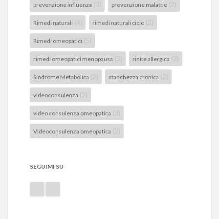
(3)
(2)
prevenzione influenza
prevenzione malattie
(4)
(2)
Rimedi naturali
rimedi naturali ciclo
(5)
Rimedi omeopatici
(3)
(2)
rimedi omeopatici menopausa
rinite allergica
(2)
(2)
Sindrome Metabolica
stanchezza cronica
(2)
videoconsulenza
(3)
video consulenza omeopatica
(2)
Videoconsulenza omeopatica
SEGUIMI SU