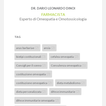
DR. DARIO LEONARDO DINOI
FARMACISTA
Esperto di Omeopatia e Omotossicologia
TAG
(2)
(2)
anas barbariae
ansia
(3)
(2)
biotipi costituzionali
cefalea omeopatia
(2)
(5)
Consigli per il sonno
Consulenza omeopatica
(3)
costituzione omeopatia
(2)
(2)
costituzione omeopatica
dieta metabolismo
(2)
(2)
dieta personalizzata
difese immunitarie
(2)
difese immunitarie omeopatia