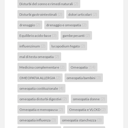
(2)
Disturbi del sonno e rimedi naturali
(2)
(2)
Disturbi gastrointestinali
dolori articolari
(2)
(2)
drenaggio
drenaggio e omeopatia
(3)
(2)
Equilibrio acido-base
gambe pesanti
(2)
(2)
influenzinum
lycopodium fegato
(2)
mal di testa omeopatia
(2)
(14)
Medicina complementare
Omeopatia
(2)
(3)
OMEOPATIA ALLERGIA
omeopatia bambini
(4)
omeopatia costituzionale
(2)
(2)
omeopatia disturbi digestivi
omeopatia donne
(2)
(2)
Omeopatia e menopausa
Omeopatia e VLCKD
(3)
(3)
omeopatia influenza
omeopatia stanchezza