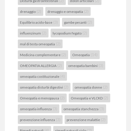
(2)
(2)
Disturbi gastrointestinali
dolori articolari
(2)
(2)
drenaggio
drenaggio e omeopatia
(3)
(2)
Equilibrio acido-base
gambe pesanti
(2)
(2)
influenzinum
lycopodium fegato
(2)
mal di testa omeopatia
(2)
(14)
Medicina complementare
Omeopatia
(2)
(3)
OMEOPATIA ALLERGIA
omeopatia bambini
(4)
omeopatia costituzionale
(2)
(2)
omeopatia disturbi digestivi
omeopatia donne
(2)
(2)
Omeopatia e menopausa
Omeopatia e VLCKD
(3)
(3)
omeopatia influenza
omeopatia stanchezza
(3)
(2)
prevenzione influenza
prevenzione malattie
(4)
(2)
Rimedi naturali
rimedi naturali ciclo