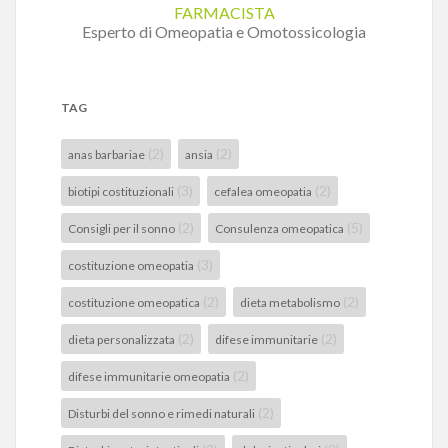
FARMACISTA
Esperto di Omeopatia e Omotossicologia
TAG
(2)
(2)
anas barbariae
ansia
(3)
(2)
biotipi costituzionali
cefalea omeopatia
(2)
(5)
Consigli per il sonno
Consulenza omeopatica
(3)
costituzione omeopatia
(2)
(2)
costituzione omeopatica
dieta metabolismo
(2)
(2)
dieta personalizzata
difese immunitarie
(2)
difese immunitarie omeopatia
(2)
Disturbi del sonno e rimedi naturali