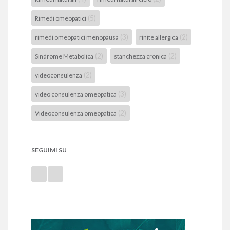
(5)
Rimedi omeopatici
(3)
(2)
rimedi omeopatici menopausa
rinite allergica
(2)
(2)
Sindrome Metabolica
stanchezza cronica
(2)
videoconsulenza
(3)
video consulenza omeopatica
(2)
Videoconsulenza omeopatica
SEGUIMI SU