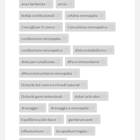
(2)
(2)
anas barbariae
ansia
(3)
(2)
biotipi costituzionali
cefalea omeopatia
(2)
(5)
Consigli per il sonno
Consulenza omeopatica
(3)
costituzione omeopatia
(2)
(2)
costituzione omeopatica
dieta metabolismo
(2)
(2)
dieta personalizzata
difese immunitarie
(2)
difese immunitarie omeopatia
(2)
Disturbi del sonno e rimedi naturali
(2)
(2)
Disturbi gastrointestinali
dolori articolari
(2)
(2)
drenaggio
drenaggio e omeopatia
(3)
(2)
Equilibrio acido-base
gambe pesanti
(2)
(2)
influenzinum
lycopodium fegato