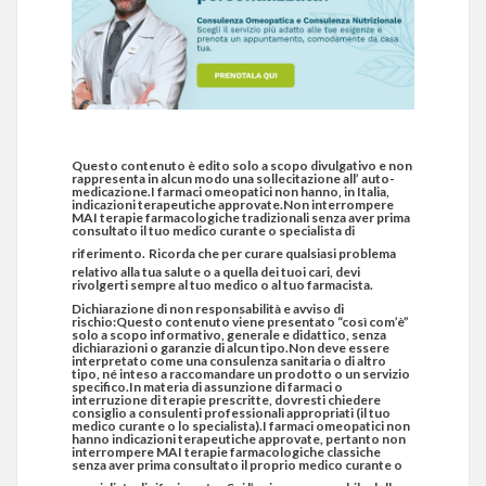
Questo contenuto è edito solo a scopo divulgativo e non
rappresenta in alcun modo una sollecitazione all’ auto-
medicazione.I farmaci omeopatici non hanno, in Italia,
indicazioni terapeutiche approvate.Non interrompere
MAI terapie farmacologiche tradizionali senza aver prima
consultato il tuo medico curante o specialista di
riferimento.
Ricorda che per curare qualsiasi problema
relativo alla tua salute o a quella dei tuoi cari, devi
rivolgerti sempre al tuo medico o al tuo farmacista.
Dichiarazione di non responsabilità e avviso di
rischio:Questo contenuto viene presentato “così com’è”
solo a scopo informativo, generale e didattico, senza
dichiarazioni o garanzie di alcun tipo.Non deve essere
interpretato come una consulenza sanitaria o di altro
tipo, né inteso a raccomandare un prodotto o un servizio
specifico.In materia di assunzione di farmaci o
interruzione di terapie prescritte, dovresti chiedere
consiglio a consulenti professionali appropriati (il tuo
medico curante o lo specialista).I farmaci omeopatici non
hanno indicazioni terapeutiche approvate, pertanto non
interrompere MAI terapie farmacologiche classiche
senza aver prima consultato il proprio medico curante o