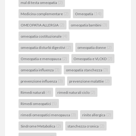
(2)
mal di testa omeopatia
(2)
(14)
Medicina complementare
Omeopatia
(2)
(3)
OMEOPATIA ALLERGIA
omeopatia bambini
(4)
omeopatia costituzionale
(2)
(2)
omeopatia disturbi digestivi
omeopatia donne
(2)
(2)
Omeopatia e menopausa
Omeopatia e VLCKD
(3)
(3)
omeopatia influenza
omeopatia stanchezza
(3)
(2)
prevenzione influenza
prevenzione malattie
(4)
(2)
Rimedi naturali
rimedi naturali ciclo
(5)
Rimedi omeopatici
(3)
(2)
rimedi omeopatici menopausa
rinite allergica
(2)
(2)
Sindrome Metabolica
stanchezza cronica