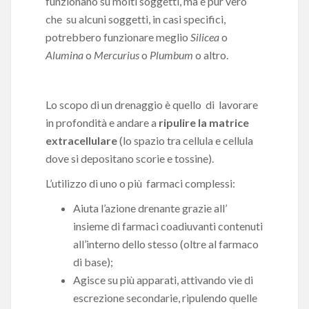
funzionano su molti soggetti, ma è pur vero
che su alcuni soggetti, in casi specifici,
potrebbero funzionare meglio
Silicea
o
Alumina
o
Mercurius
o
Plumbum
o altro.
Lo scopo di un drenaggio è quello di lavorare
in profondità e andare a
ripulire la matrice
extracellulare
(lo spazio tra cellula e cellula
dove si depositano scorie e tossine).
L’utilizzo di uno o più farmaci complessi:
Aiuta l’azione drenante grazie all’
insieme di farmaci coadiuvanti contenuti
all’interno dello stesso (oltre al farmaco
di base);
Agisce su più apparati, attivando vie di
escrezione secondarie, ripulendo quelle