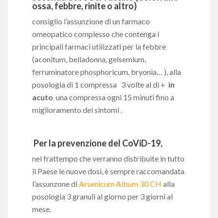
ossa, febbre, rinite o altro)
consiglio l’assunzione di un farmaco
omeopatico complesso che contenga i
principali farmaci utilizzati per la febbre
(aconitum, belladonna, gelsemium,
ferruminatore phosphoricum, bryonia… ), alla
posologia di 1 compressa 3 volte al dì +
in
acuto
una compressa ogni 15 minuti fino a
miglioramento dei sintomi .
Per la prevenzione del CoViD-19,
nel frattempo che verranno distribuite in tutto
il Paese le nuove dosi, è sempre raccomandata
l’assunzone di
Arsenicum Album 30
CH
alla
posologia 3 granuli al giorno per 3 giorni al
mese.