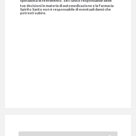
specialista di riferimento.
Sei l’unico responsabile delle
tue decisioni in materia di automedicazione e la Farmacia
Spirito Santo non è responsabile di eventuali danni che
potresti subire.