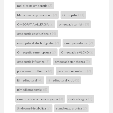
(2)
mal di testa omeopatia
(2)
(14)
Medicina complementare
Omeopatia
(2)
(3)
OMEOPATIA ALLERGIA
omeopatia bambini
(4)
omeopatia costituzionale
(2)
(2)
omeopatia disturbi digestivi
omeopatia donne
(2)
(2)
Omeopatia e menopausa
Omeopatia e VLCKD
(3)
(3)
omeopatia influenza
omeopatia stanchezza
(3)
(2)
prevenzione influenza
prevenzione malattie
(4)
(2)
Rimedi naturali
rimedi naturali ciclo
(5)
Rimedi omeopatici
(3)
(2)
rimedi omeopatici menopausa
rinite allergica
(2)
(2)
Sindrome Metabolica
stanchezza cronica