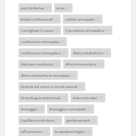
(2)
(2)
anas barbariae
ansia
(3)
(2)
biotipi costituzionali
cefalea omeopatia
(2)
(5)
Consigli per il sonno
Consulenza omeopatica
(3)
costituzione omeopatia
(2)
(2)
costituzione omeopatica
dieta metabolismo
(2)
(2)
dieta personalizzata
difese immunitarie
(2)
difese immunitarie omeopatia
(2)
Disturbi del sonno e rimedi naturali
(2)
(2)
Disturbi gastrointestinali
dolori articolari
(2)
(2)
drenaggio
drenaggio e omeopatia
(3)
(2)
Equilibrio acido-base
gambe pesanti
(2)
(2)
influenzinum
lycopodium fegato