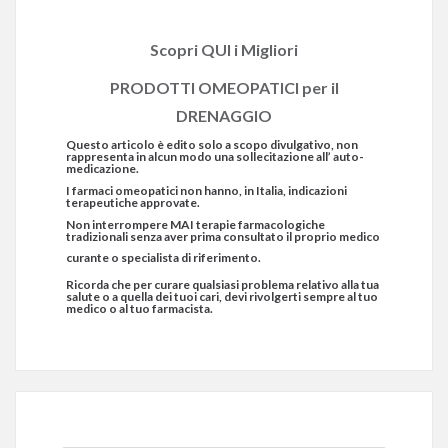
Scopri QUI i Migliori
PRODOTTI OMEOPATICI per il
DRENAGGIO
Questo articolo è edito solo a scopo divulgativo, non
rappresenta in alcun modo una sollecitazione all’ auto-
medicazione.
I farmaci omeopatici non hanno, in Italia, indicazioni
terapeutiche approvate.
Non interrompere MAI terapie farmacologiche
tradizionali senza aver prima consultato il proprio medico
curante o specialista di riferimento.
Ricorda che per curare qualsiasi problema relativo alla tua
salute o a quella dei tuoi cari, devi rivolgerti sempre al tuo
medico o al tuo farmacista.