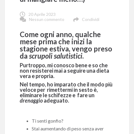
20 Aprile 2023
Nessun commento
Condividi
Come ogni anno, qualche
mese prima che inizi la
stagione estiva, vengo preso
da
scrupoli salutistici
.
Purtroppo, mi conosco bene e so che
non resisterei mai a seguire una dieta
vera e propria.
Nel tempo, ho imparato che il modo più
veloce per rimettermi in sesto è,
eliminare le schifezze e fare un
drenaggio
adeguato.
Ti senti gonfio?
Stai aumentando di peso senza aver