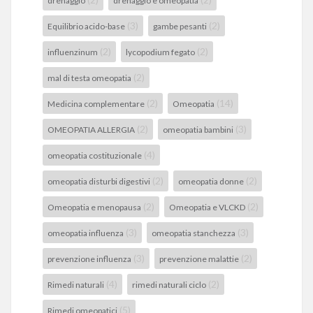
drenaggio
drenaggio e omeopatia
(3)
(2)
Equilibrio acido-base
gambe pesanti
(2)
(2)
influenzinum
lycopodium fegato
(2)
mal di testa omeopatia
(2)
(14)
Medicina complementare
Omeopatia
(2)
(3)
OMEOPATIA ALLERGIA
omeopatia bambini
(4)
omeopatia costituzionale
(2)
(2)
omeopatia disturbi digestivi
omeopatia donne
(2)
(2)
Omeopatia e menopausa
Omeopatia e VLCKD
(3)
(3)
omeopatia influenza
omeopatia stanchezza
(3)
(2)
prevenzione influenza
prevenzione malattie
(4)
(2)
Rimedi naturali
rimedi naturali ciclo
(5)
Rimedi omeopatici