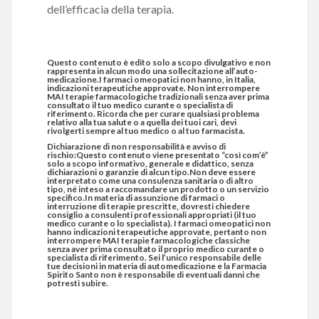
dell’efficacia della terapia.
Questo contenuto è edito solo a scopo divulgativo e non
rappresenta in alcun modo una sollecitazione all’auto-
medicazione.I farmaci omeopatici non hanno, in Italia,
indicazioni terapeutiche approvate. Non interrompere
MAI terapie farmacologiche tradizionali senza aver prima
consultato il tuo medico curante o specialista di
riferimento. Ricorda che per curare qualsiasi problema
relativo alla tua salute o a quella dei tuoi cari, devi
rivolgerti sempre al tuo medico o al tuo farmacista.
Dichiarazione di non responsabilità e avviso di
rischio:Questo contenuto viene presentato “così com’è”
solo a scopo informativo, generale e didattico, senza
dichiarazioni o garanzie di alcun tipo.Non deve essere
interpretato come una consulenza sanitaria o di altro
tipo, né inteso a raccomandare un prodotto o un servizio
specifico.In materia di assunzione di farmaci o
interruzione di terapie prescritte, dovresti chiedere
consiglio a consulenti professionali appropriati (il tuo
medico curante o lo specialista). I farmaci omeopatici non
hanno indicazioni terapeutiche approvate, pertanto non
interrompere MAI terapie farmacologiche classiche
senza aver prima consultato il proprio medico curante o
specialista di riferimento. Sei l’unico responsabile delle
tue decisioni in materia di automedicazione e la Farmacia
Spirito Santo non è responsabile di eventuali danni che
potresti subire.