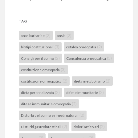
TAG
(2)
(2)
anas barbariae
ansia
(3)
(2)
biotipi costituzionali
cefalea omeopatia
(2)
(5)
Consigli per il sonno
Consulenza omeopatica
(3)
costituzione omeopatia
(2)
(2)
costituzione omeopatica
dieta metabolismo
(2)
(2)
dieta personalizzata
difese immunitarie
(2)
difese immunitarie omeopatia
(2)
Disturbi del sonno e rimedi naturali
(2)
(2)
Disturbi gastrointestinali
dolori articolari
(2)
(2)