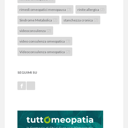
(3)
(2)
rimedi omeopatici menopausa
rinite allergica
(2)
(2)
Sindrome Metabolica
stanchezza cronica
(2)
videoconsulenza
(3)
video consulenza omeopatica
(2)
Videoconsulenza omeopatica
SEGUIMI SU