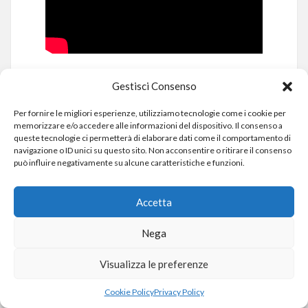
Gestisci Consenso
Cortisolo: l’ormone dello stress
cronico
Per fornire le migliori esperienze, utilizziamo tecnologie come i cookie per
Il cortisolo è un ormone fondamentale per la
memorizzare e/o accedere alle informazioni del dispositivo. Il consenso a
queste tecnologie ci permetterà di elaborare dati come il comportamento di
sopravvivenza.
navigazione o ID unici su questo sito. Non acconsentire o ritirare il consenso
Viene prodotto dalle surrenali quando lo
può influire negativamente su alcune caratteristiche e funzioni.
stress si fa
costante e cronico
, e ci aiuta a
non sentire la fatica
, a
tirare avanti
.
Accetta
Ma quando resta alto troppo a lungo…
Nega
aumenta la glicemia
Visualizza le preferenze
⚠️ impedisce allo zucchero di entrare
nelle cellule
Cookie Policy
Privacy Policy
➕ accumula grasso addominale