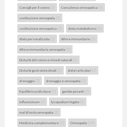
(2)
(5)
Consigli per il sonno
Consulenza omeopatica
(3)
costituzione omeopatia
(2)
(2)
costituzione omeopatica
dieta metabolismo
(2)
(2)
dieta personalizzata
difese immunitarie
(2)
difese immunitarie omeopatia
(2)
Disturbi del sonno e rimedi naturali
(2)
(2)
Disturbi gastrointestinali
dolori articolari
(2)
(2)
drenaggio
drenaggio e omeopatia
(3)
(2)
Equilibrio acido-base
gambe pesanti
(2)
(2)
influenzinum
lycopodium fegato
(2)
mal di testa omeopatia
(2)
(14)
Medicina complementare
Omeopatia