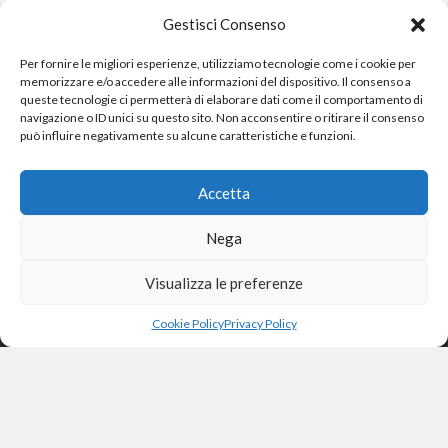
Gestisci Consenso
Per fornire le migliori esperienze, utilizziamo tecnologie come i cookie per
memorizzare e/o accedere alle informazioni del dispositivo. Il consenso a
queste tecnologie ci permetterà di elaborare dati come il comportamento di
navigazione o ID unici su questo sito. Non acconsentire o ritirare il consenso
può influire negativamente su alcune caratteristiche e funzioni.
Accetta
Nega
Visualizza le preferenze
Cookie Policy
Privacy Policy
2025 © Omeopatiafacile.it - Tutti i diritti riservati