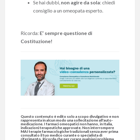
Se hai dubbi,
non agire da sola
: chiedi
consiglio a un omeopata esperto.
Ricorda:
E’
sempre questione di
Costituzione!
Questo contenuto è edito solo a scopo divulgativo e non
rappresenta in alcun modo una sollecitazione all'auto-
medicazione. I farmaci omeopatici non hanno, in Italia,
indicazioni terapeutiche approvate. Non interrompere
MAI terapie farmacologiche tradizionali senza aver prima
consultato il tuo medico curante o specialista di
riferimento. Ricorda che per curare qualsiasi problema