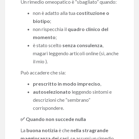
Un rimedio omeopatico è “sbagliato” quando:
non è adatto alla tua
costituzione o
biotipo
;
non rispecchia il
quadro clinico del
momento
;
è stato scelto
senza consulenza
,
magari leggendo articoli online (sì, anche
il mio ).
Può accadere che sia:
prescritto in modo impreciso
,
autoselezionato
leggendo sintomi e
descrizioni che “sembrano”
corrispondere.
✅ Quando non succede nulla
La
buona notizia
è che
nella stragrande
maggioranza dei casi
, se assumi un rimedio