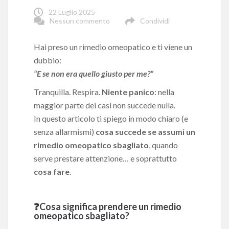
22 Luglio 2025
Nessun commento
Condividi
Hai preso un rimedio omeopatico e ti viene un
dubbio:
“E se non era quello giusto per me?”
Tranquilla. Respira.
Niente panico
: nella
maggior parte dei casi non succede nulla.
In questo articolo ti spiego in modo chiaro (e
senza allarmismi)
cosa succede se assumi un
rimedio omeopatico sbagliato
, quando
serve prestare attenzione… e soprattutto
cosa fare
.
❓Cosa significa prendere un rimedio
omeopatico sbagliato?