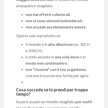
omeopatico sbagliato:
non hai effetti collaterali
,
non ci sono sintomi indesiderati
,
non accade assolutamente niente
.
Questo vale soprattutto se:
il rimedio è in
alta diluizione
(es. 30CH
o 200CH),
è stato assunto in
una sola dose
o in
modo non continuativo
,
non “risuona” con il tuo organismo
,
cioè non trova terreno fertile per agire.
Cosa succede se lo prendi per troppo
tempo?
Se però assumi un rimedio sbagliato
per molti
giorni di seguito
, specialmente ad
alta