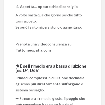
️ 4. Aspetta… oppure chiedi consiglio
A volte basta qualche giorno perché tutto
torni a posto.
Se però i sintomi persistono o aumentano:
Prenota una videoconsulenza su
Tuttomeopatia.com
⚗️ E se il rimedio era a bassa diluizione
(es. D4, D6)?
I
rimedi complessi in diluizione decimale
agiscono
più direttamente sull’organo
o
sistema bersaglio.
➡️ Se non era il rimedio giusto,
il peggio che
può succedere è che non funzioni
.