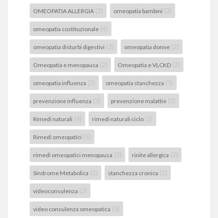
(2)
(3)
OMEOPATIA ALLERGIA
omeopatia bambini
(4)
omeopatia costituzionale
(2)
(2)
omeopatia disturbi digestivi
omeopatia donne
(2)
(2)
Omeopatia e menopausa
Omeopatia e VLCKD
(3)
(3)
omeopatia influenza
omeopatia stanchezza
(3)
(2)
prevenzione influenza
prevenzione malattie
(4)
(2)
Rimedi naturali
rimedi naturali ciclo
(5)
Rimedi omeopatici
(3)
(2)
rimedi omeopatici menopausa
rinite allergica
(2)
(2)
Sindrome Metabolica
stanchezza cronica
(2)
videoconsulenza
(3)
video consulenza omeopatica