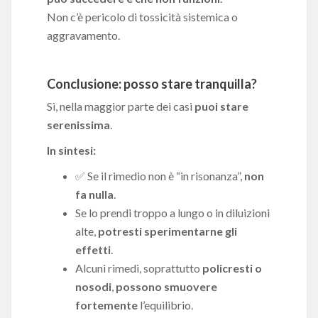
Non c’è pericolo di tossicità sistemica o
aggravamento.
Conclusione: posso stare tranquilla?
Sì, nella maggior parte dei casi
puoi stare
serenissima
.
In sintesi:
✅ Se il rimedio non è “in risonanza”,
non
fa nulla
.
Se lo prendi troppo a lungo o in diluizioni
alte,
potresti sperimentarne gli
effetti
.
Alcuni rimedi, soprattutto
policresti o
nosodi
,
possono smuovere
fortemente
l’equilibrio.