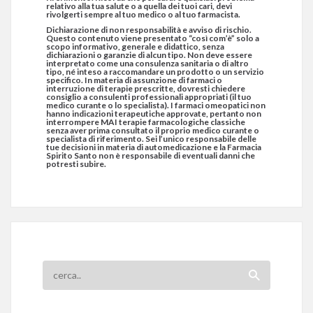
relativo alla tua salute o a quella dei tuoi cari, devi
rivolgerti sempre al tuo medico o al tuo farmacista.
Dichiarazione di non responsabilità e avviso di rischio.
Questo contenuto viene presentato “così com’è” solo a
scopo informativo, generale e didattico, senza
dichiarazioni o garanzie di alcun tipo. Non deve essere
interpretato come una consulenza sanitaria o di altro
tipo, né inteso a raccomandare un prodotto o un servizio
specifico. In materia di assunzione di farmaci o
interruzione di terapie prescritte, dovresti chiedere
consiglio a consulenti professionali appropriati (il tuo
medico curante o lo specialista). I farmaci omeopatici non
hanno indicazioni terapeutiche approvate, pertanto non
interrompere MAI terapie farmacologiche classiche
senza aver prima consultato il proprio medico curante o
specialista di riferimento. Sei l’unico responsabile delle
tue decisioni in materia di automedicazione e la Farmacia
Spirito Santo non è responsabile di eventuali danni che
potresti subire.