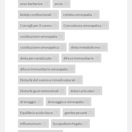
(2)
(2)
anas barbariae
ansia
(3)
(2)
biotipi costituzionali
cefalea omeopatia
(2)
(5)
Consigli per il sonno
Consulenza omeopatica
(3)
costituzione omeopatia
(2)
(2)
costituzione omeopatica
dieta metabolismo
(2)
(2)
dieta personalizzata
difese immunitarie
(2)
difese immunitarie omeopatia
(2)
Disturbi del sonno e rimedi naturali
(2)
(2)
Disturbi gastrointestinali
dolori articolari
(2)
(2)
drenaggio
drenaggio e omeopatia
(3)
(2)
Equilibrio acido-base
gambe pesanti
(2)
(2)
influenzinum
lycopodium fegato