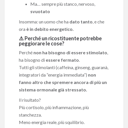
Ma… sempre più stanco, nervoso,
svuotato
Insomma: un uomo che ha
dato tanto
, e che
ora
è in debito energetico.
⚠️ Perché un ricostituente potrebbe
peggiorare le cose?
Perché
non ha bisogno di essere stimolato
,
ha bisogno di
essere fermato
.
Tutti gli stimolanti (caffeina, ginseng, guaranà,
integratori da “energia immediata”)
non
fanno altro che spremere ancora di più un
sistema ormonale già stressato.
Il risultato?
Più cortisolo, più infiammazione, più
stanchezza.
Meno energia reale, più squilibrio.