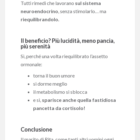
Tutti rimedi che lavorano
sul sistema
neuroendocrino
, senza stimolarlo… ma
riequilibrandolo.
Il beneficio? Più lucidità, meno pancia,
più serenità
Sì, perché una volta riequilibrato l’assetto
ormonale:
torna il buon umore
si dorme meglio
il metabolismo si sblocca
e sì,
sparisce anche quella fastidiosa
pancetta da cortisolo!
Conclusione
Il marito di Rita, come tanti altri uomini oggi,