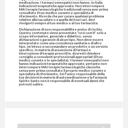
medicazione. I farmaci omeopatici non hanno, in Italia,
indicazioni terapeutiche approvate. Non interrompere
MAI terapie farmacologiche tradizionali senza aver prima
consultato il tuo medico curante o specialista di
riferimento. Ricorda che per curare qualsiasi problema
relativo alla tua salute o a quella dei tuoi cari, devi
rivolgerti sempre al tuo medico o al tuo farmacista.
Dichiarazione di non responsabilità e avviso di rischio.
Questo contenuto viene presentato “così com’è” solo a
scopo informativo, generale e didattico, senza
dichiarazioni o garanzie di alcun tipo. Non deve essere
interpretato come una consulenza sanitaria o di altro
tipo, né inteso a raccomandare un prodotto o un servizio
specifico. In materia di assunzione di farmaci o
interruzione di terapie prescritte, dovresti chiedere
consiglio a consulenti professionali appropriati (il tuo
medico curante o lo specialista). I farmaci omeopatici non
hanno indicazioni terapeutiche approvate, pertanto non
interrompere MAI terapie farmacologiche classiche
senza aver prima consultato il proprio medico curante o
specialista di riferimento. Sei l’unico responsabile delle
tue decisioni in materia di automedicazione e la Farmacia
Spirito Santo non è responsabile di eventuali danni che
potresti subire.