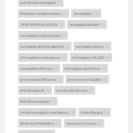
(2)
mal di testa omeopatia
(2)
(14)
Medicina complementare
Omeopatia
(2)
(3)
OMEOPATIA ALLERGIA
omeopatia bambini
(4)
omeopatia costituzionale
(2)
(2)
omeopatia disturbi digestivi
omeopatia donne
(2)
(2)
Omeopatia e menopausa
Omeopatia e VLCKD
(3)
(3)
omeopatia influenza
omeopatia stanchezza
(3)
(2)
prevenzione influenza
prevenzione malattie
(4)
(2)
Rimedi naturali
rimedi naturali ciclo
(5)
Rimedi omeopatici
(3)
(2)
rimedi omeopatici menopausa
rinite allergica
(2)
(2)
Sindrome Metabolica
stanchezza cronica