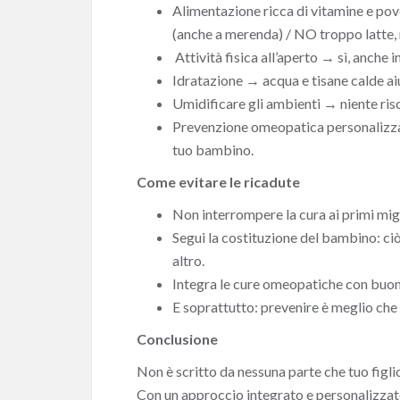
Alimentazione ricca di vitamine e pov
(anche a merenda) / NO troppo latte, 
Attività fisica all’aperto
→
sì, anche i
Idratazione
→
acqua e tisane calde a
Umidificare gli ambienti
→
niente ris
Prevenzione omeopatica personalizz
tuo bambino.
Come evitare le ricadute
Non interrompere la cura ai primi mig
Segui la costituzione del bambino: ci
altro.
Integra le cure omeopatiche con buon
E soprattutto: prevenire è meglio che
Conclusione
Non è scritto da nessuna parte che tuo figlio
Con un approccio integrato e personalizzato