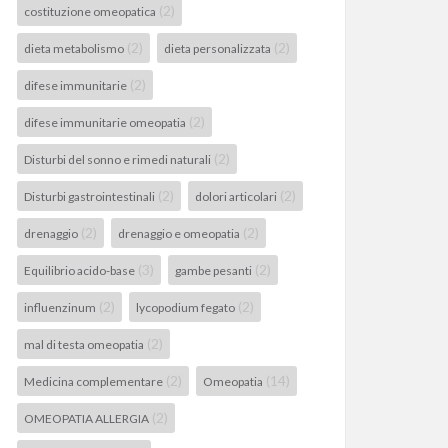
(2)
costituzione omeopatica
(2)
(2)
dieta metabolismo
dieta personalizzata
(2)
difese immunitarie
(2)
difese immunitarie omeopatia
(2)
Disturbi del sonno e rimedi naturali
(2)
(2)
Disturbi gastrointestinali
dolori articolari
(2)
(2)
drenaggio
drenaggio e omeopatia
(3)
(2)
Equilibrio acido-base
gambe pesanti
(2)
(2)
influenzinum
lycopodium fegato
(2)
mal di testa omeopatia
(2)
(14)
Medicina complementare
Omeopatia
(2)
OMEOPATIA ALLERGIA