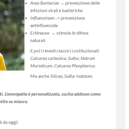
Anas Barbariae
→
prevenzione delle
infezioni virali e batteriche
Influenzinum
-> prevenzione
antinfluenzale
Echinacea
→
stimola le difese
naturali
E poi i rimedi classici costituzionali:
Calcarea carbonica, Sulfur, Natrum
Muriaticum, Calcarea Phosphorica.
Ma anche
Silicea, Sulfur Iodatum,
ti. L’omeopatia è personalizzata, cucita addosso come
tito su misura.
à da oggi: