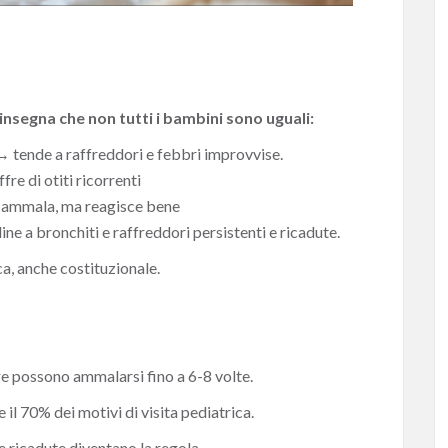
insegna che non tutti i bambini sono uguali:
→
tende a raffreddori e febbri improvvise.
fre di otiti ricorrenti
si ammala, ma reagisce bene
line a bronchiti e raffreddori persistenti e ricadute.
ca, anche costituzionale.
re possono ammalarsi fino a 6-8 volte.
 il 70% dei motivi di visita pediatrica.
e ricadute diventano la regola.