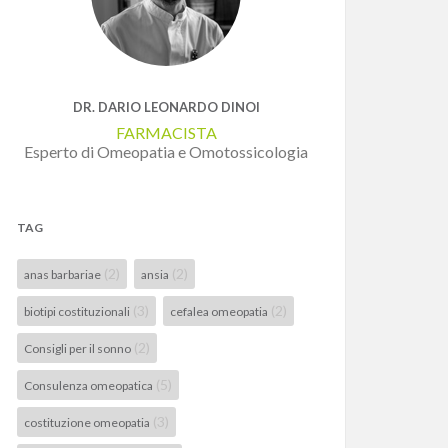
DR. DARIO LEONARDO DINOI
FARMACISTA
Esperto di Omeopatia e Omotossicologia
TAG
(2)
(2)
anas barbariae
ansia
(3)
(2)
biotipi costituzionali
cefalea omeopatia
(2)
Consigli per il sonno
(5)
Consulenza omeopatica
(3)
costituzione omeopatia