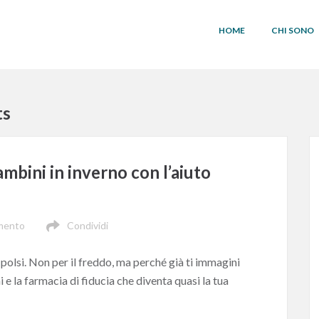
HOME
CHI SONO
ts
mbini in inverno con l’aiuto
mento
Condividi
i polsi. Non per il freddo, ma perché già ti immagini
ni e la farmacia di fiducia che diventa quasi la tua