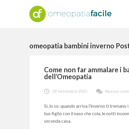
omeopatia bambini inverno Pos
Come non far ammalare i ba
dell’Omeopatia
09 Settembre 2025
Nessun com
Si, lo so: quando arriva l’inverno ti tremano 
tuo figlio con il naso che cola, le notti inson
seconda casa.