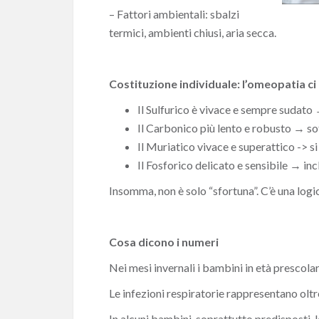
– Fattori ambientali: sbalzi
termici, ambienti chiusi, aria secca.
Costituzione individuale: l’omeopatia ci 
Il Sulfurico è vivace e sempre sudato
Il Carbonico più lento e robusto
→
sof
Il Muriatico vivace e superattico -> 
Il Fosforico delicato e sensibile
→
inc
Insomma,
non è solo “sfortuna”. C’è una logi
Cosa dicono i numeri
Nei mesi invernali i bambini in età prescola
Le infezioni respiratorie rappresentano oltre
In alcuni bambini, soprattutto predisposti, l