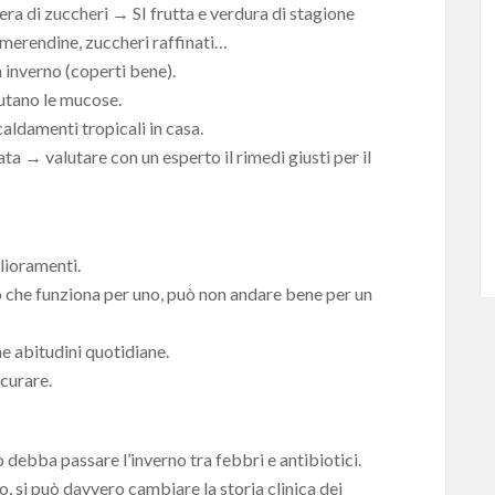
era di zuccheri
→
SI frutta e verdura di stagione
merendine, zuccheri raffinati…
n inverno (coperti bene).
iutano le mucose.
caldamenti tropicali in casa.
ata
→
valutare con un esperto il rimedi giusti per il
lioramenti.
ò che funziona per uno, può non andare bene per un
e abitudini quotidiane.
 curare.
 debba passare l’inverno tra febbri e antibiotici.
, si può davvero cambiare la storia clinica dei