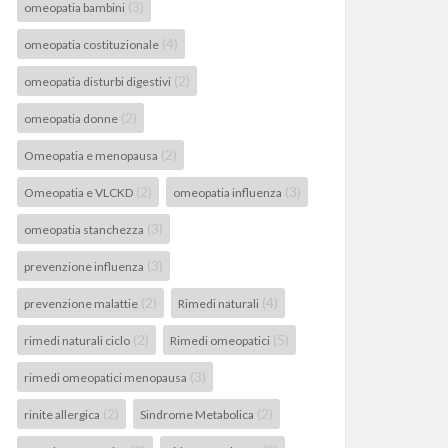
(3)
omeopatia bambini
(4)
omeopatia costituzionale
(2)
omeopatia disturbi digestivi
(2)
omeopatia donne
(2)
Omeopatia e menopausa
(2)
(3)
Omeopatia e VLCKD
omeopatia influenza
(3)
omeopatia stanchezza
(3)
prevenzione influenza
(2)
(4)
prevenzione malattie
Rimedi naturali
(2)
(5)
rimedi naturali ciclo
Rimedi omeopatici
(3)
rimedi omeopatici menopausa
(2)
(2)
rinite allergica
Sindrome Metabolica