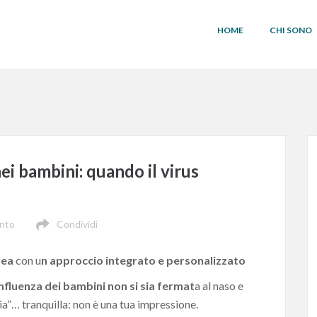
HOME
CHI SONO
ei bambini: quando il virus
nto
Condividi
rea
con u
n approccio integrato e personalizzato
influenza dei bambini non si sia fermat
a al naso e
cia”… tranquilla: non è una tua impressione.