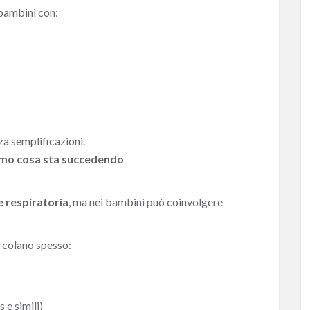
 bambini con:
a semplificazioni.
iamo cosa sta succedendo
 respiratoria
, ma nei bambini può coinvolgere
ircolano spesso:
 e simili)