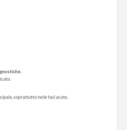
agnostiche.
ticato
ncipale, soprattutto nelle fasi acute.