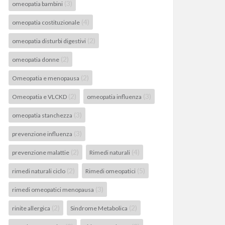
(3)
omeopatia bambini
(4)
omeopatia costituzionale
(2)
omeopatia disturbi digestivi
(2)
omeopatia donne
(2)
Omeopatia e menopausa
(2)
(3)
Omeopatia e VLCKD
omeopatia influenza
(3)
omeopatia stanchezza
(3)
prevenzione influenza
(2)
(4)
prevenzione malattie
Rimedi naturali
(2)
(5)
rimedi naturali ciclo
Rimedi omeopatici
(3)
rimedi omeopatici menopausa
(2)
(2)
rinite allergica
Sindrome Metabolica