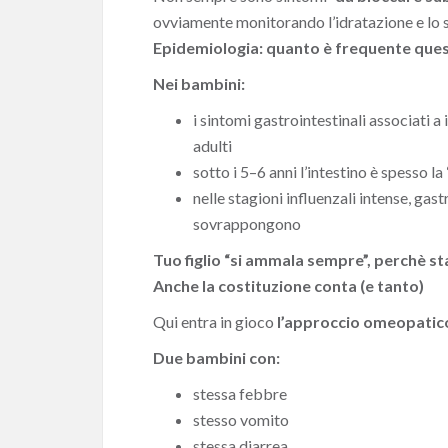
ovviamente monitorando l’idratazione e lo s
Epidemiologia: quanto è frequente quest
Nei bambini:
i sintomi gastrointestinali associati a 
adulti
sotto i 5–6 anni l’intestino è spesso la
nelle stagioni influenzali intense, gast
sovrappongono
Tuo figlio “si ammala sempre”, perchè s
Anche la costituzione conta (e tanto)
Qui entra in gioco
l’approccio omeopatic
Due bambini con:
stessa febbre
stesso vomito
stessa diarrea