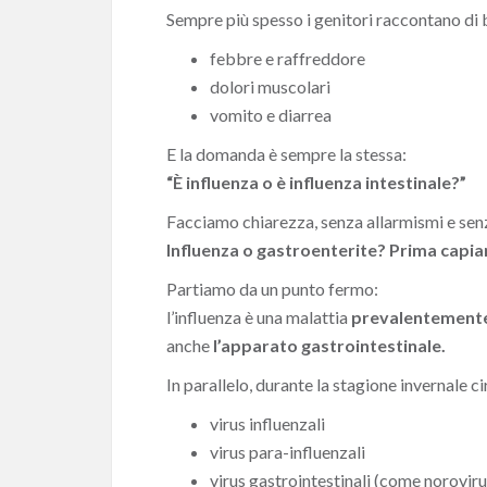
Sempre più spesso i genitori raccontano di
febbre e raffreddore
dolori muscolari
vomito e diarrea
E la domanda è sempre la stessa:
“È influenza o è influenza intestinale?”
Facciamo chiarezza, senza allarmismi e senz
Influenza o gastroenterite? Prima cap
Partiamo da un punto fermo:
l’influenza è una malattia
prevalentemente
anche
l’apparato gastrointestinale.
In parallelo, durante la stagione invernale c
virus influenzali
virus para-influenzali
virus gastrointestinali (come norovirus