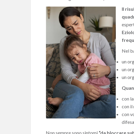
Il ris
quadr
espert
Eziol
frequ
Nel b
un or
un or
un org
Quand
con l
con i
con vo
difes
Non sempre sono sintomi
“da bloccare su