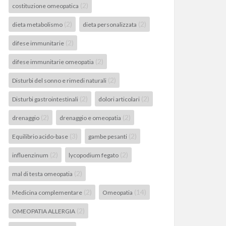
(2)
costituzione omeopatica
(2)
(2)
dieta metabolismo
dieta personalizzata
(2)
difese immunitarie
(2)
difese immunitarie omeopatia
(2)
Disturbi del sonno e rimedi naturali
(2)
(2)
Disturbi gastrointestinali
dolori articolari
(2)
(2)
drenaggio
drenaggio e omeopatia
(3)
(2)
Equilibrio acido-base
gambe pesanti
(2)
(2)
influenzinum
lycopodium fegato
(2)
mal di testa omeopatia
(2)
(14)
Medicina complementare
Omeopatia
(2)
OMEOPATIA ALLERGIA