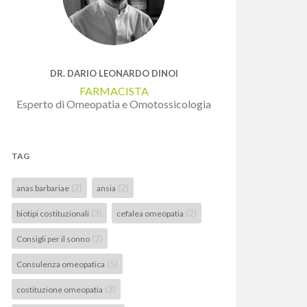
DR. DARIO LEONARDO DINOI
FARMACISTA
Esperto di Omeopatia e Omotossicologia
TAG
(2)
(2)
anas barbariae
ansia
(3)
(2)
biotipi costituzionali
cefalea omeopatia
(2)
Consigli per il sonno
(5)
Consulenza omeopatica
(3)
costituzione omeopatia