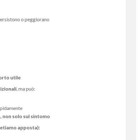
 persistono o peggiorano
rto utile
izionali
, ma può:
rapidamente
, non solo sul sintomo
ipetiamo apposta):