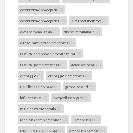
(3)
costituzione omeopatia
(2)
(2)
costituzione omeopatica
dieta metabolismo
(2)
(2)
dieta personalizzata
difese immunitarie
(2)
difese immunitarie omeopatia
(2)
Disturbi del sonno e rimedi naturali
(2)
(2)
Disturbi gastrointestinali
dolori articolari
(2)
(2)
drenaggio
drenaggio e omeopatia
(3)
(2)
Equilibrio acido-base
gambe pesanti
(2)
(2)
influenzinum
lycopodium fegato
(2)
mal di testa omeopatia
(2)
(14)
Medicina complementare
Omeopatia
(2)
(3)
OMEOPATIA ALLERGIA
omeopatia bambini