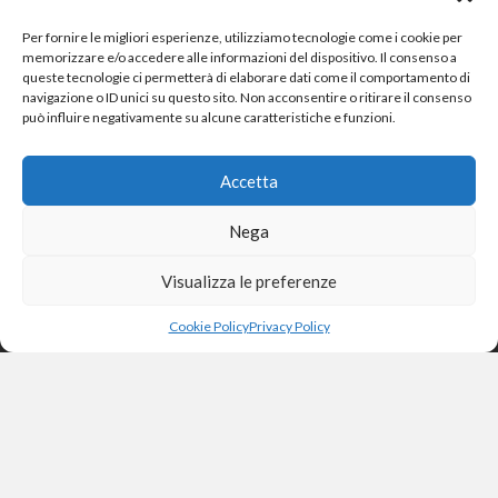
Per fornire le migliori esperienze, utilizziamo tecnologie come i cookie per
memorizzare e/o accedere alle informazioni del dispositivo. Il consenso a
queste tecnologie ci permetterà di elaborare dati come il comportamento di
navigazione o ID unici su questo sito. Non acconsentire o ritirare il consenso
può influire negativamente su alcune caratteristiche e funzioni.
Accetta
Nega
Visualizza le preferenze
Cookie Policy
Privacy Policy
2025 © Omeopatiafacile.it - Tutti i diritti riservati
Progettazione e sviluppo: Consolidati | web e comunicazione