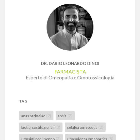
DR. DARIO LEONARDO DINOI
FARMACISTA
Esperto di Omeopatia e Omotossicologia
TAG
(2)
(2)
anas barbariae
ansia
(3)
(2)
biotipi costituzionali
cefalea omeopatia
(2)
(5)
Consigli per il sonno
Consulenza omeopatica