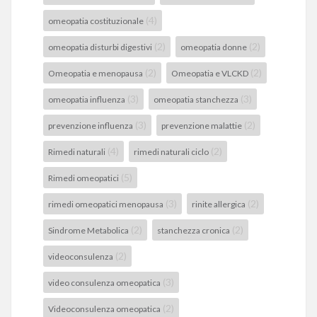
(4)
omeopatia costituzionale
(2)
(2)
omeopatia disturbi digestivi
omeopatia donne
(2)
(2)
Omeopatia e menopausa
Omeopatia e VLCKD
(3)
(3)
omeopatia influenza
omeopatia stanchezza
(3)
(2)
prevenzione influenza
prevenzione malattie
(4)
(2)
Rimedi naturali
rimedi naturali ciclo
(5)
Rimedi omeopatici
(3)
(2)
rimedi omeopatici menopausa
rinite allergica
(2)
(2)
Sindrome Metabolica
stanchezza cronica
(2)
videoconsulenza
(3)
video consulenza omeopatica
(2)
Videoconsulenza omeopatica