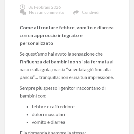
06 Febbraio 2026
Nessun commento
Condividi
Come affrontare febbre, vomito e diarrea
con u
n approccio integrato e
personalizzato
Se quest’anno hai avuto la sensazione che
l’influenza dei bambini non si sia fermat
a al
naso e alla gola, ma sia “scivolata giù fino alla
pancia”… tranquilla: non è una tua impressione.
Sempre più spesso i genitori raccontano di
bambini con:
febbre e raffreddore
dolori muscolari
vomito e diarrea
E la domanda è sempre la stessa: