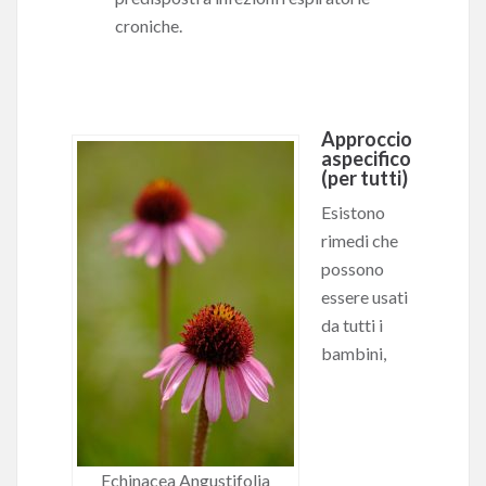
croniche.
Approccio
aspecifico
(per tutti)
Esistono
rimedi che
possono
essere usati
da tutti i
bambini,
Echinacea Angustifolia