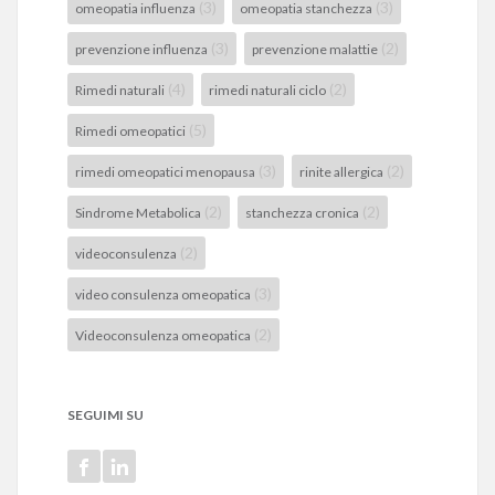
(3)
(3)
omeopatia influenza
omeopatia stanchezza
(3)
(2)
prevenzione influenza
prevenzione malattie
(4)
(2)
Rimedi naturali
rimedi naturali ciclo
(5)
Rimedi omeopatici
(3)
(2)
rimedi omeopatici menopausa
rinite allergica
(2)
(2)
Sindrome Metabolica
stanchezza cronica
(2)
videoconsulenza
(3)
video consulenza omeopatica
(2)
Videoconsulenza omeopatica
SEGUIMI SU