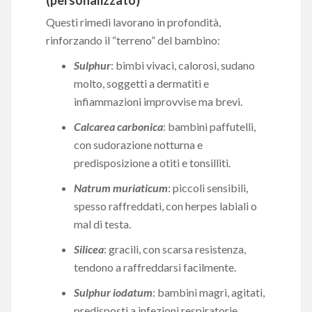
(personalizzato)
Questi rimedi lavorano in profondità,
rinforzando il “terreno” del bambino:
Sulphur
: bimbi vivaci, calorosi, sudano
molto, soggetti a dermatiti e
infiammazioni improvvise ma brevi.
Calcarea carbonica
: bambini paffutelli,
con sudorazione notturna e
predisposizione a otiti e tonsilliti.
Natrum muriaticum
: piccoli sensibili,
spesso raffreddati, con herpes labiali o
mal di testa.
Silicea
: gracili, con scarsa resistenza,
tendono a raffreddarsi facilmente.
Sulphur iodatum
: bambini magri, agitati,
predisposti a infezioni respiratorie