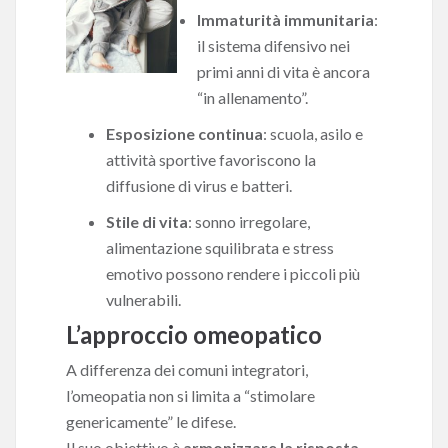
Immaturità immunitaria
:
il sistema difensivo nei
primi anni di vita è ancora
“in allenamento”.
Esposizione continua
: scuola, asilo e
attività sportive favoriscono la
diffusione di virus e batteri.
Stile di vita
: sonno irregolare,
alimentazione squilibrata e stress
emotivo possono rendere i piccoli più
vulnerabili.
L’approccio omeopatico
A differenza dei comuni integratori,
l’omeopatia non si limita a “stimolare
genericamente” le difese.
Il suo obiettivo è
armonizzare la risposta