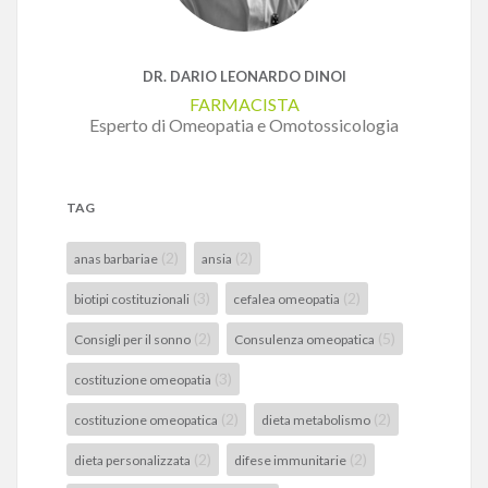
DR. DARIO LEONARDO DINOI
FARMACISTA
Esperto di Omeopatia e Omotossicologia
TAG
(2)
(2)
anas barbariae
ansia
(3)
(2)
biotipi costituzionali
cefalea omeopatia
(2)
(5)
Consigli per il sonno
Consulenza omeopatica
(3)
costituzione omeopatia
(2)
(2)
costituzione omeopatica
dieta metabolismo
(2)
(2)
dieta personalizzata
difese immunitarie