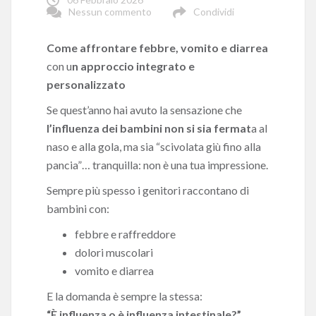
Nessun commento
Condividi
Come affrontare febbre, vomito e diarrea
con u
n approccio integrato e
personalizzato
Se quest’anno hai avuto la sensazione che
l’influenza dei bambini non si sia fermat
a al
naso e alla gola, ma sia “scivolata giù fino alla
pancia”… tranquilla: non è una tua impressione.
Sempre più spesso i genitori raccontano di
bambini con:
febbre e raffreddore
dolori muscolari
vomito e diarrea
E la domanda è sempre la stessa:
“È influenza o è influenza intestinale?”