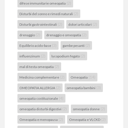
(2)
difese immunitarie omeopatia
(2)
Disturbi del sonno e rimedi naturali
(2)
(2)
Disturbi gastrointestinali
dolori articolari
(2)
(2)
drenaggio
drenaggio e omeopatia
(3)
(2)
Equilibrio acido-base
gambe pesanti
(2)
(2)
influenzinum
lycopodium fegato
(2)
mal di testa omeopatia
(2)
(14)
Medicina complementare
Omeopatia
(2)
(3)
OMEOPATIA ALLERGIA
omeopatia bambini
(4)
omeopatia costituzionale
(2)
(2)
omeopatia disturbi digestivi
omeopatia donne
(2)
(2)
Omeopatia e menopausa
Omeopatia e VLCKD