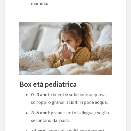
mamma.
Box età pediatrica
0–3 anni
: rimedi in soluzione acquosa,
sciroppi o granuli sciolti in poca acqua.
3–6 anni
: granuli sotto la lingua, meglio
se lontano dai pasti.
>6 anni
: come gli adulti, con dosaggi