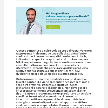
Questo contenuto è edito solo a scopo divulgativo e non
rappresenta in alcun modo una sollecitazione all'auto-
medicazione. I farmaci omeopatici non hanno, in Italia,
indicazioni terapeutiche approvate. Non interrompere
MAI terapie farmacologiche tradizionali senza aver prima
consultato il tuo medico curante o specialista di
riferimento. Ricorda che per curare qualsiasi problema
relativo alla tua salute o a quella dei tuoi cari, devi
rivolgerti sempre al tuo medico o al tuo farmacista.
Dichiarazione di non responsabilità e avviso di rischio.
Questo contenuto viene presentato “così com’è” solo a
scopo informativo, generale e didattico, senza
dichiarazioni o garanzie di alcun tipo. Non deve essere
interpretato come una consulenza sanitaria o di altro
tipo, né inteso a raccomandare un prodotto o un servizio
specifico. In materia di assunzione di farmaci o
interruzione di terapie prescritte, dovresti chiedere
consiglio a consulenti professionali appropriati (il tuo
medico curante o lo specialista). I farmaci omeopatici non
hanno indicazioni terapeutiche approvate, pertanto non