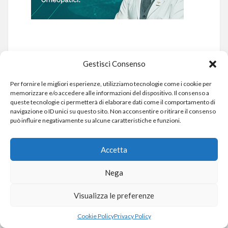
Gestisci Consenso
Vuoi ricevere in anteprima
Contenuti
esclusivi
?
Per fornire le migliori esperienze, utilizziamo tecnologie come i cookie per
memorizzare e/o accedere alle informazioni del dispositivo. Il consenso a
ISCRIVITI ALLA NEWSLETTER
queste tecnologie ci permetterà di elaborare dati come il comportamento di
Iscriviti
navigazione o ID unici su questo sito. Non acconsentire o ritirare il consenso
può influire negativamente su alcune caratteristiche e funzioni.
Accetta
Nega
Visualizza le preferenze
Cookie Policy
Privacy Policy