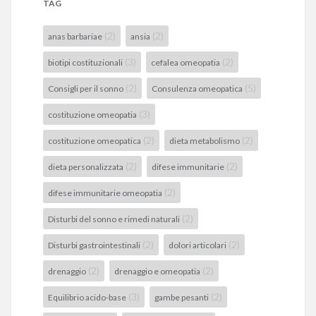
TAG
(2)
(2)
anas barbariae
ansia
(3)
(2)
biotipi costituzionali
cefalea omeopatia
(2)
(5)
Consigli per il sonno
Consulenza omeopatica
(3)
costituzione omeopatia
(2)
(2)
costituzione omeopatica
dieta metabolismo
(2)
(2)
dieta personalizzata
difese immunitarie
(2)
difese immunitarie omeopatia
(2)
Disturbi del sonno e rimedi naturali
(2)
(2)
Disturbi gastrointestinali
dolori articolari
(2)
(2)
drenaggio
drenaggio e omeopatia
(3)
(2)
Equilibrio acido-base
gambe pesanti