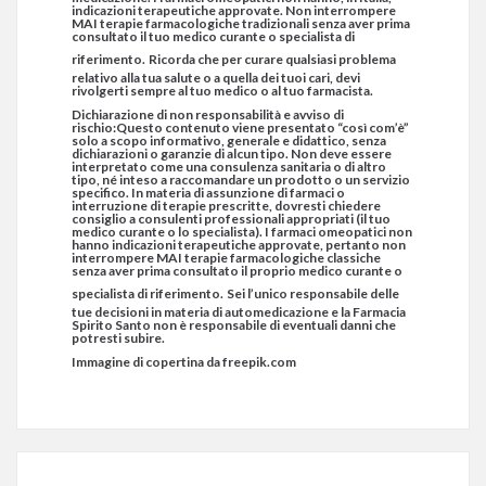
indicazioni terapeutiche approvate. Non interrompere
MAI terapie farmacologiche tradizionali senza aver prima
consultato il tuo medico curante o specialista di
riferimento.
Ricorda che per curare qualsiasi problema
relativo alla tua salute o a quella dei tuoi cari, devi
rivolgerti sempre al tuo medico o al tuo farmacista.
Dichiarazione di non responsabilità e avviso di
rischio:Questo contenuto viene presentato “così com’è”
solo a scopo informativo, generale e didattico, senza
dichiarazioni o garanzie di alcun tipo. Non deve essere
interpretato come una consulenza sanitaria o di altro
tipo, né inteso a raccomandare un prodotto o un servizio
specifico. In materia di assunzione di farmaci o
interruzione di terapie prescritte, dovresti chiedere
consiglio a consulenti professionali appropriati (il tuo
medico curante o lo specialista). I farmaci omeopatici non
hanno indicazioni terapeutiche approvate, pertanto non
interrompere MAI terapie farmacologiche classiche
senza aver prima consultato il proprio medico curante o
specialista di riferimento.
Sei l’unico responsabile delle
tue decisioni in materia di automedicazione e la Farmacia
Spirito Santo non è responsabile di eventuali danni che
potresti subire.
Immagine di copertina da freepik.com