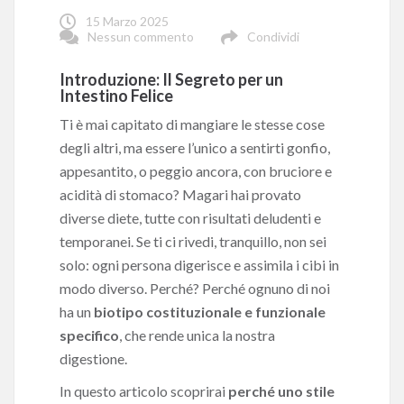
15 Marzo 2025
Nessun commento
Condividi
Introduzione: Il Segreto per un
Intestino Felice
Ti è mai capitato di mangiare le stesse cose
degli altri, ma essere l’unico a sentirti gonfio,
appesantito, o peggio ancora, con bruciore e
acidità di stomaco? Magari hai provato
diverse diete, tutte con risultati deludenti e
temporanei. Se ti ci rivedi, tranquillo, non sei
solo: ogni persona digerisce e assimila i cibi in
modo diverso. Perché? Perché ognuno di noi
ha un
biotipo costituzionale e funzionale
specifico
, che rende unica la nostra
digestione.
In questo articolo scoprirai
perché uno stile