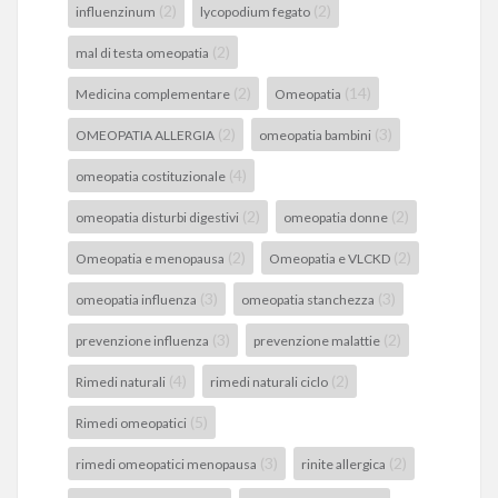
(2)
(2)
influenzinum
lycopodium fegato
(2)
mal di testa omeopatia
(2)
(14)
Medicina complementare
Omeopatia
(2)
(3)
OMEOPATIA ALLERGIA
omeopatia bambini
(4)
omeopatia costituzionale
(2)
(2)
omeopatia disturbi digestivi
omeopatia donne
(2)
(2)
Omeopatia e menopausa
Omeopatia e VLCKD
(3)
(3)
omeopatia influenza
omeopatia stanchezza
(3)
(2)
prevenzione influenza
prevenzione malattie
(4)
(2)
Rimedi naturali
rimedi naturali ciclo
(5)
Rimedi omeopatici
(3)
(2)
rimedi omeopatici menopausa
rinite allergica