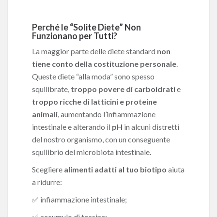
Perché le “Solite Diete” Non
Funzionano per Tutti?
La maggior parte delle diete standard
non
tiene conto della costituzione personale
.
Queste diete “alla moda” sono spesso
squilibrate,
troppo povere di carboidrati
e
troppo ricche di latticini e proteine
animali
, aumentando l’infiammazione
intestinale e alterando il
pH
in alcuni distretti
del nostro organismo, con un conseguente
squilibrio del microbiota intestinale.
Scegliere
alimenti adatti al tuo biotipo
aiuta
a ridurre:
✅ infiammazione intestinale;
✅ accumulo di tossine;