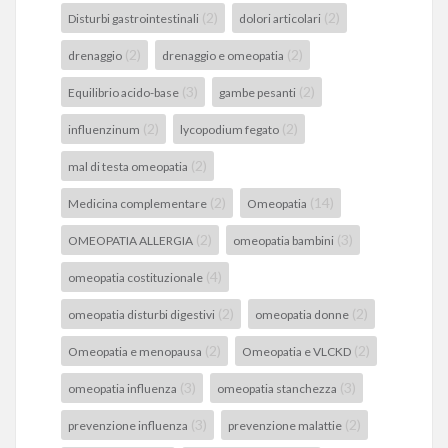
(2)
(2)
Disturbi gastrointestinali
dolori articolari
(2)
(2)
drenaggio
drenaggio e omeopatia
(3)
(2)
Equilibrio acido-base
gambe pesanti
(2)
(2)
influenzinum
lycopodium fegato
(2)
mal di testa omeopatia
(2)
(14)
Medicina complementare
Omeopatia
(2)
(3)
OMEOPATIA ALLERGIA
omeopatia bambini
(4)
omeopatia costituzionale
(2)
(2)
omeopatia disturbi digestivi
omeopatia donne
(2)
(2)
Omeopatia e menopausa
Omeopatia e VLCKD
(3)
(3)
omeopatia influenza
omeopatia stanchezza
(3)
(2)
prevenzione influenza
prevenzione malattie