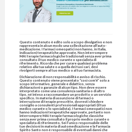
Questo contenuto è edito solo a scopo divulgativo e non
rappresenta in alcun modo una sollecitazione all'auto-
medicazione. I farmaci omeopatici non hanno, in Italia,
indicazioni terapeutiche approvate. Non interrompere
MAI terapie farmacologiche tradizionali senza aver prima
consultato il tuo medico curante o specialista di
riferimento. Ricorda che per curare qualsiasi problema
relativo alla tua salute o a quella dei tuoi cari, devi
rivolgerti sempre al tuo medico o al tuo farmacista.
Dichiarazione di non responsabilità e avviso di rischio.
Questo contenuto viene presentato “così com’è” solo a
scopo informativo, generale e didattico, senza
dichiarazioni o garanzie di alcun tipo. Non deve essere
interpretato come una consulenza sanitaria o di altro
tipo, né inteso a raccomandare un prodotto o un servizio
specifico. In materia di assunzione di farmaci o
interruzione di terapie prescritte, dovresti chiedere
consiglio a consulenti professionali appropriati (il tuo
medico curante o lo specialista). I farmaci omeopatici non
hanno indicazioni terapeutiche approvate, pertanto non
interrompere MAI terapie farmacologiche classiche
senza aver prima consultato il proprio medico curante o
specialista di riferimento. Sei l’unico responsabile delle
tue decisioni in materia di automedicazione e la Farmacia
Spirito Santo non è responsabile di eventuali danni che