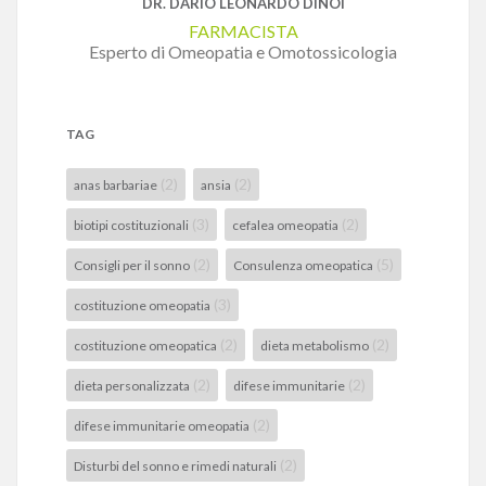
DR. DARIO LEONARDO DINOI
FARMACISTA
Esperto di Omeopatia e Omotossicologia
TAG
(2)
(2)
anas barbariae
ansia
(3)
(2)
biotipi costituzionali
cefalea omeopatia
(2)
(5)
Consigli per il sonno
Consulenza omeopatica
(3)
costituzione omeopatia
(2)
(2)
costituzione omeopatica
dieta metabolismo
(2)
(2)
dieta personalizzata
difese immunitarie
(2)
difese immunitarie omeopatia
(2)
Disturbi del sonno e rimedi naturali