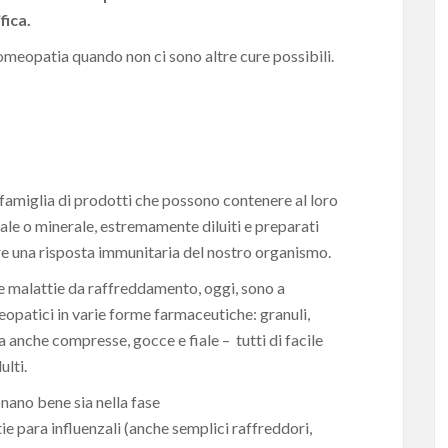
fica.
omeopatia quando non ci sono altre cure possibili.
amiglia di prodotti che possono contenere al loro
male o minerale, estremamente diluiti e preparati
re una risposta immunitaria del nostro organismo.
ltre malattie da raffreddamento, oggi, sono a
eopatici in varie forme farmaceutiche: granuli,
ma anche compresse, gocce e fiale – tutti di facile
lti.
nano bene sia nella fase
tie para influenzali (anche semplici raffreddori,