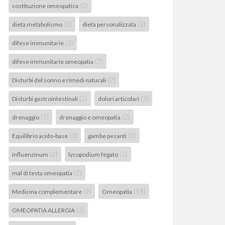
(2)
costituzione omeopatica
(2)
(2)
dieta metabolismo
dieta personalizzata
(2)
difese immunitarie
(2)
difese immunitarie omeopatia
(2)
Disturbi del sonno e rimedi naturali
(2)
(2)
Disturbi gastrointestinali
dolori articolari
(2)
(2)
drenaggio
drenaggio e omeopatia
(3)
(2)
Equilibrio acido-base
gambe pesanti
(2)
(2)
influenzinum
lycopodium fegato
(2)
mal di testa omeopatia
(2)
(14)
Medicina complementare
Omeopatia
(2)
OMEOPATIA ALLERGIA