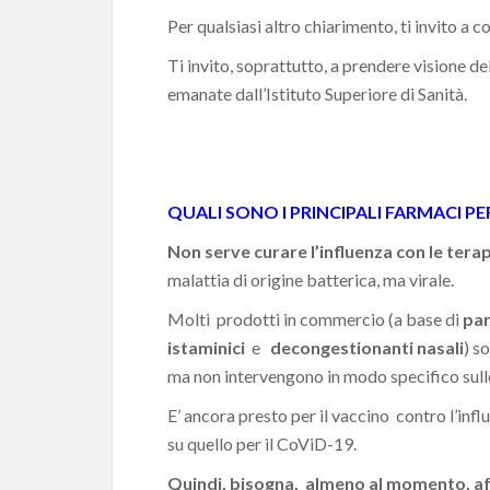
Per qualsiasi altro chiarimento, ti invito a
co
Ti invito, soprattutto, a prendere visione de
emanate dall’Istituto Superiore di Sanità.
QUALI SONO I PRINCIPALI FARMACI PE
Non serve curare l’influenza con le tera
malattia di origine batterica, ma virale.
Molti prodotti in commercio (a base di
pa
istaminici
e
decongestionanti nasali
) s
ma non intervengono in modo specifico sulle
E’ ancora presto per il vaccino contro l’inf
su quello per il CoViD-19.
Quindi, bisogna, almeno al momento, af