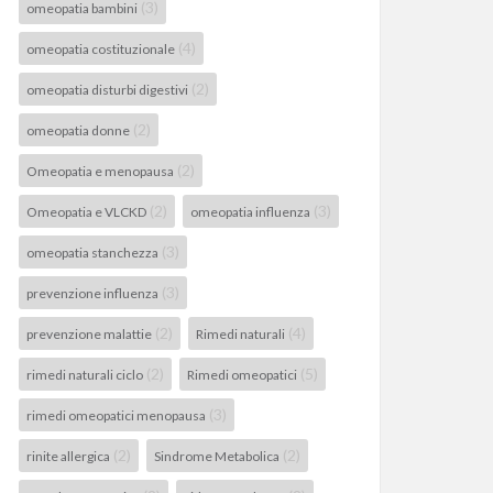
(3)
omeopatia bambini
(4)
omeopatia costituzionale
(2)
omeopatia disturbi digestivi
(2)
omeopatia donne
(2)
Omeopatia e menopausa
(2)
(3)
Omeopatia e VLCKD
omeopatia influenza
(3)
omeopatia stanchezza
(3)
prevenzione influenza
(2)
(4)
prevenzione malattie
Rimedi naturali
(2)
(5)
rimedi naturali ciclo
Rimedi omeopatici
(3)
rimedi omeopatici menopausa
(2)
(2)
rinite allergica
Sindrome Metabolica