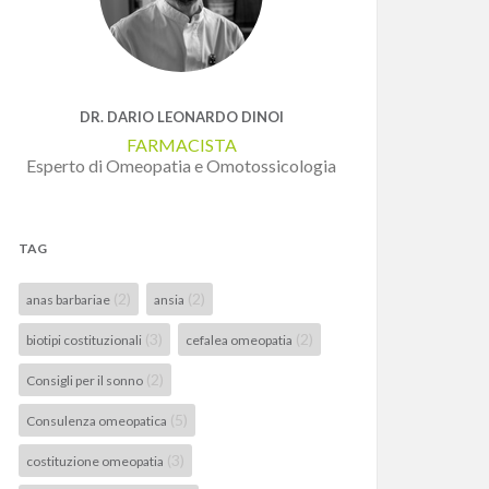
DR. DARIO LEONARDO DINOI
FARMACISTA
Esperto di Omeopatia e Omotossicologia
TAG
(2)
(2)
anas barbariae
ansia
(3)
(2)
biotipi costituzionali
cefalea omeopatia
(2)
Consigli per il sonno
(5)
Consulenza omeopatica
(3)
costituzione omeopatia