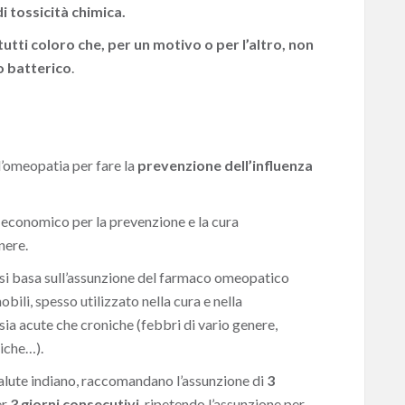
di tossicità chimica.
utti coloro che, per un motivo o per l’altro, non
no batterico
.
l’omeopatia per fare la
prevenzione dell’influenza
 economico per la prevenzione e la cura
nere.
a si basa sull’assunzione del farmaco omeopatico
obili, spesso utilizzato nella cura e nella
sia acute che croniche (febbri di vario genere,
giche…).
salute indiano, raccomandano l’assunzione di
3
er
3 giorni consecutivi
, ripetendo l’assunzione per