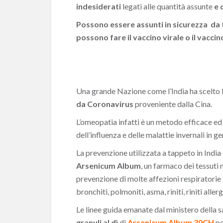
indesiderati
legati alle quantità assunte
e 
Possono essere assunti in sicurezza da t
possono fare il vaccino virale o il vacci
Una grande Nazione come l’India ha scelto 
da Coronavirus
proveniente dalla Cina.
L’omeopatia infatti è un metodo efficace ed
dell’influenza e delle malattie invernali in ge
La prevenzione utilizzata a tappeto in Indi
Arsenicum Album
, un farmaco dei tessuti n
prevenzione di molte affezioni respiratorie 
bronchiti, polmoniti, asma, riniti, riniti aller
Le linee guida emanate dal ministero della 
granuli al dì
di
Arsenicum Album 30CH
p